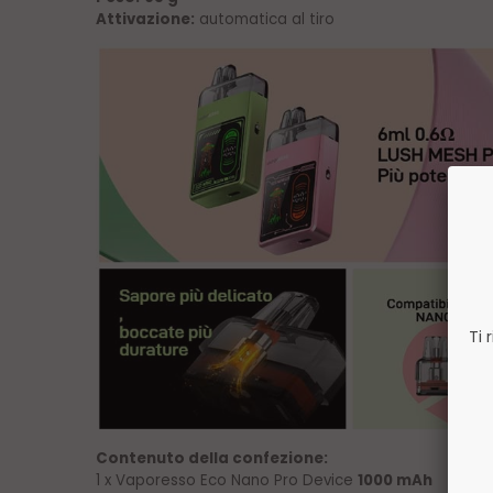
Attivazione:
automatica al tiro
Ti 
Contenuto della confezione:
1 x Vaporesso Eco Nano Pro Device
1000 mAh