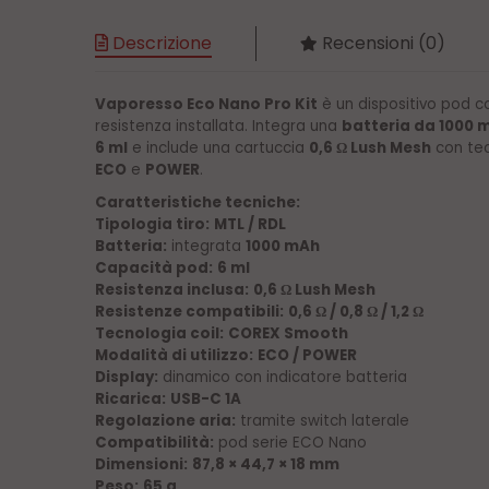
Descrizione
Recensioni (0)
Vaporesso Eco Nano Pro Kit
è un dispositivo pod c
resistenza installata. Integra una
batteria da 1000 
6 ml
e include una cartuccia
0,6
Lush Mesh
con te
Ω
ECO
e
POWER
.
Caratteristiche tecniche:
Tipologia tiro:
MTL / RDL
Batteria:
integrata
1000 mAh
Capacità pod:
6 ml
Resistenza inclusa:
0,6
Lush Mesh
Ω
Resistenze compatibili:
0,6
/ 0,8
/ 1,2
Ω
Ω
Ω
Tecnologia coil:
COREX Smooth
Modalità di utilizzo:
ECO / POWER
Display:
dinamico con indicatore batteria
Ricarica:
USB-C 1A
Regolazione aria:
tramite switch laterale
Compatibilità:
pod serie ECO Nano
Dimensioni:
87,8 × 44,7 × 18 mm
Peso:
65 g