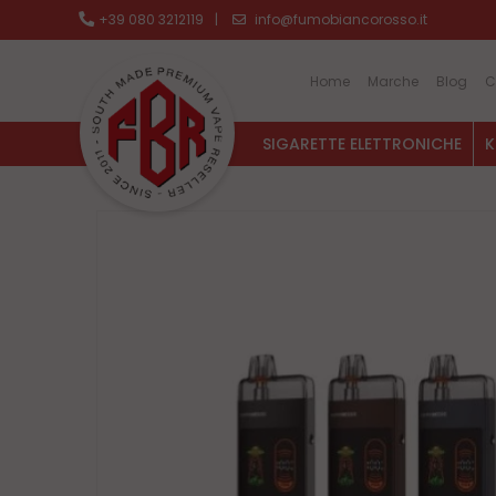
+39 080 3212119
|
info@fumobiancorosso.it
Home
Marche
Blog
C
SIGARETTE ELETTRONICHE
K