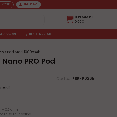
ACCEDI
REGISTRATI
0 Prodotti
0,00€
CESSORI
LIQUIDI E AROMI
 PRO Pod Mod 1000mAh
Codice:
FBR-P0265
enerdì
hm – 0.6 ohm
ali e sali di nicotina