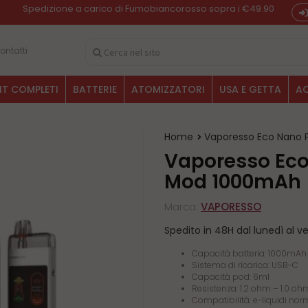
Spedizione a carico di Fumobiancorosso sopra i €49.90
ontatti
IT COMPLETI
BATTERIE
ATOMIZZATORI
USA E GETTA
AC
Home
Vaporesso Eco Nano
Vaporesso Eco Nano PRO Pod
Mod 1000mAh
Marca:
VAPORESSO
Spedito in 48H dal lunedì al v
Capacità batteria: 1000mAh
Sistema di ricarica: USB-C
Capacità pod: 6ml
Resistenza: 1.2 ohm – 1.0 o
Compatibilità: e-liquidi norm