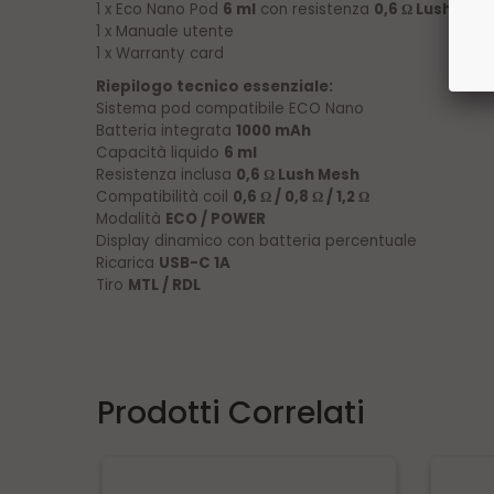
1 x Eco Nano Pod
6 ml
con resistenza
0,6
Lush Mes
Ω
1 x Manuale utente
1 x Warranty card
Riepilogo tecnico essenziale:
Sistema pod compatibile ECO Nano
Batteria integrata
1000 mAh
Capacità liquido
6 ml
Resistenza inclusa
0,6
Lush Mesh
Ω
Compatibilità coil
0,6
/ 0,8
/ 1,2
Ω
Ω
Ω
Modalità
ECO / POWER
Display dinamico con batteria percentuale
Ricarica
USB-C 1A
Tiro
MTL / RDL
Prodotti Correlati