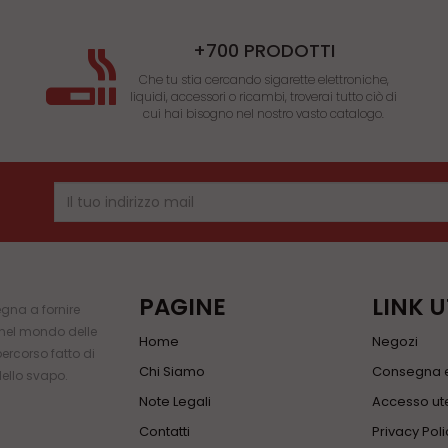
+700 PRODOTTI
Che tu stia cercando sigarette elettroniche,
liquidi, accessori o ricambi, troverai tutto ciò di
cui hai bisogno nel nostro vasto catalogo.
PAGINE
LINK U
gna a fornire
i nel mondo delle
Home
Negozi
percorso fatto di
Chi Siamo
Consegna e
dello svapo.
Note Legali
Accesso ute
Contatti
Privacy Poli