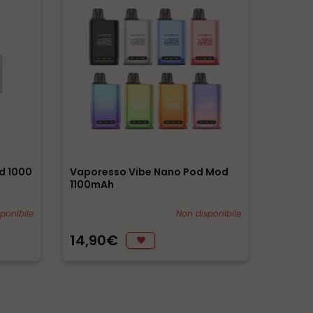
d 1000
Vaporesso Vibe Nano Pod Mod
Vaporesso
1100mAh
Kit 1000
ponibile
Non disponibile
14,90€
19,90€