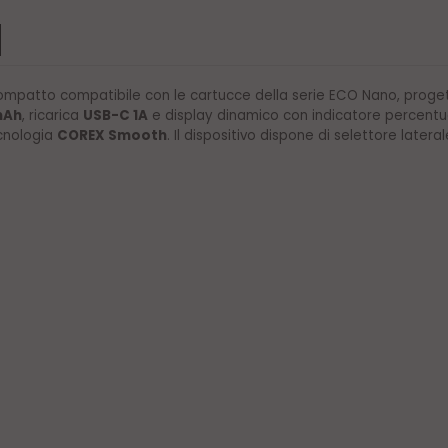
ompatto compatibile con le cartucce della serie ECO Nano, progett
mAh
, ricarica
USB-C 1A
e display dinamico con indicatore percentuale
cnologia
COREX Smooth
. Il dispositivo dispone di selettore later