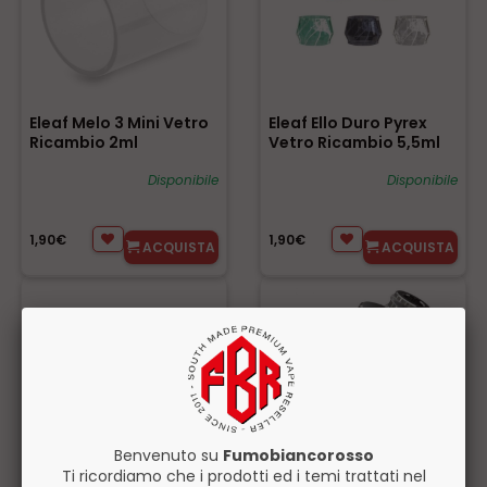
Eleaf Melo 3 Mini Vetro
Eleaf Ello Duro Pyrex
Ricambio 2ml
Vetro Ricambio 5,5ml
Disponibile
Disponibile
1,90€
1,90€
ACQUISTA
ACQUISTA
Benvenuto su
Fumobiancorosso
Ti ricordiamo che i prodotti ed i temi trattati nel