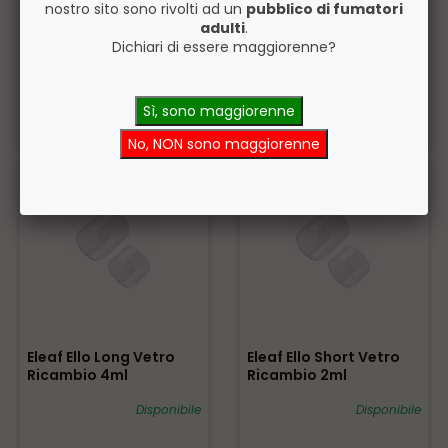
nostro sito sono rivolti ad un
pubblico di fumatori
Eleaf Melo 3 Vetro
Eleaf GS Drive Atomizer
adulti
.
Ricambio 4ml
Tube Vetro Ricambio
2ml
Dichiari di essere maggiorenne?
Disponibile
Disponibile
Sì, sono maggiorenne
1,90€
1,90€
ACQUISTA
ACQUISTA
No, NON sono maggiorenne
Eleaf Ello Long Vetro
Eleaf Ello Short Vetro
Ricambio 4ml
Ricambio 2ml
Disponibile
Disponibile