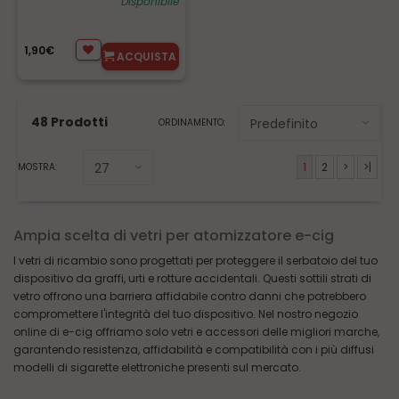
Disponibile
1,90€
ACQUISTA
48 Prodotti
ORDINAMENTO:
1
2
>
>|
MOSTRA:
Ampia scelta di vetri per atomizzatore e-cig
I vetri di ricambio sono progettati per proteggere il serbatoio del tuo
dispositivo da graffi, urti e rotture accidentali. Questi sottili strati di
vetro offrono una barriera affidabile contro danni che potrebbero
compromettere l'integrità del tuo dispositivo. Nel nostro negozio
online di e-cig offriamo solo vetri e accessori delle migliori marche,
garantendo resistenza, affidabilità e compatibilità con i più diffusi
modelli di sigarette elettroniche presenti sul mercato.
Oltre alla protezione, i vetri e gli accessori di ricambio per sigarette