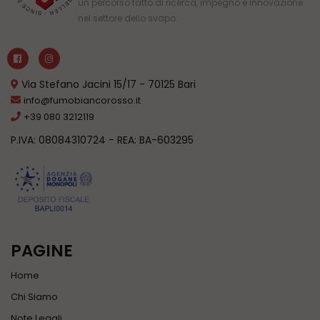
un percorso fatto di ricerca, impegno e innovazione
Dalle semplici sostituzioni a soluzioni più avanzate,su Fumo Bianco
nel settore dello svapo.
Rosso, ecommerce opnline troverete tutto ciò che serve per
personalizzare o riparare la sigaretta elettronica con facilità e
sicurezza.
Via Stefano Jacini 15/17 - 70125 Bari
info@fumobiancorosso.it
+39 080 3212119
P.IVA: 08084310724 - REA: BA-603295
PAGINE
Home
Chi Siamo
Note Legali