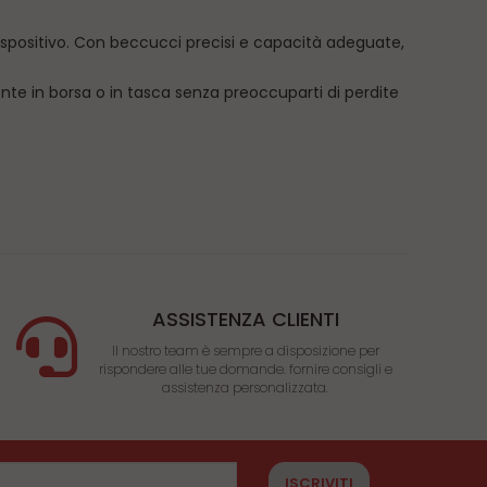
dispositivo. Con beccucci precisi e capacità adeguate,
nte in borsa o in tasca senza preoccuparti di perdite
n qualsiasi situazione.
ione per i tuoi liquidi. Sono progettate con beccucci
ette sono facili da riempire e trasportare, rendendo il
ASSISTENZA CLIENTI
Il nostro team è sempre a disposizione per
rispondere alle tue domande. fornire consigli e
assistenza personalizzata.
ISCRIVITI