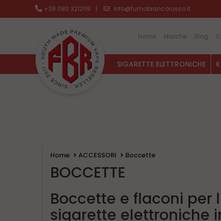
+39 080 3212119
|
info@fumobiancorosso.it
Home
Marche
Blog
C
SIGARETTE ELETTRONICHE
K
Home
ACCESSORI
Boccette
BOCCETTE
Boccette e flaconi per l
sigarette elettroniche 