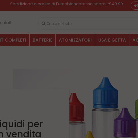
Spedizione a carico di Fumobiancorosso sopra i €49.90
ontatti
IT COMPLETI
BATTERIE
ATOMIZZATORI
USA E GETTA
AC
iquidi per
in vendita