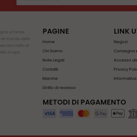
PAGINE
LINK U
gna a fornire
i nel mondo delle
Home
Negozi
percorso fatto di
Chi Siamo
Consegna e
dello svapo.
Note Legali
Accesso ute
Contatti
Privacy Poli
Marche
Informativ
Diritto di recesso
METODI DI PAGAMENTO