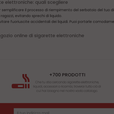
te elettroniche: quali scegliere
er semplificare il processo di riempimento del serbatoio del tuo 
gazzi, evitando sprechi di liquido.
tare fuoriuscite accidentali dei liquidi. Puoi portarle comodame
ozio online di sigarette elettroniche
con diverse capacità, per soddisfare le tue esigenze di svapo i
 per i liquidi e resistenti agli urti, garantendo la massima protez
uo dispositivo, evitando versamenti inutili.
imangano al sicuro e non si versino durante il trasporto. Le bocc
+700 PRODOTTI
Che tu stia cercando sigarette elettroniche,
liquidi, accessori o ricambi, troverai tutto ciò di
cui hai bisogno nel nostro vasto catalogo.