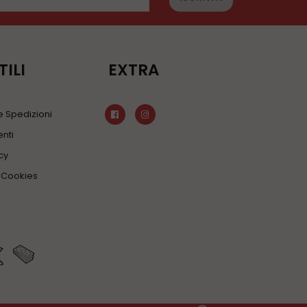
TILI
EXTRA
 Spedizioni
nti
cy
a Cookies