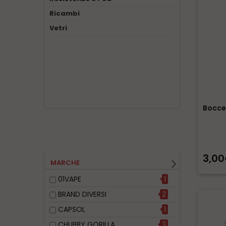
Ricambi
Vetri
Bocce
3,0
MARCHE
01VAPE
1
BRAND DIVERSI
2
CAPSOL
1
CHUBBY GORILLA
3