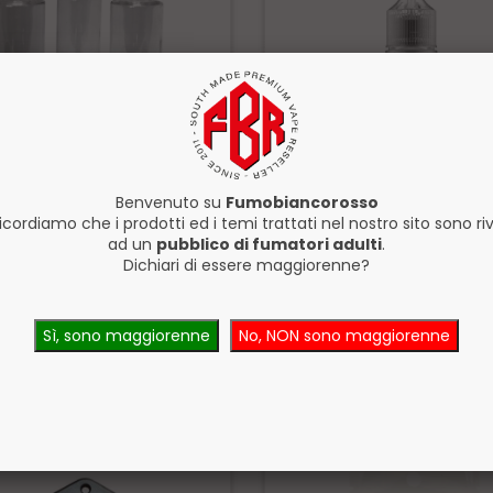
Benvenuto su
Fumobiancorosso
ricordiamo che i prodotti ed i temi trattati nel nostro sito sono riv
l Boccetta 60 ml Kit
Chubby Gorilla Boccetta 3
ad un
pubblico di fumatori adulti
.
Unicorn SC Trasparente
Dichiari di essere maggiorenne?
Disponibile
Di
0€
0,80€
Sì, sono maggiorenne
No, NON sono maggiorenne
ACQUISTA
ACQU