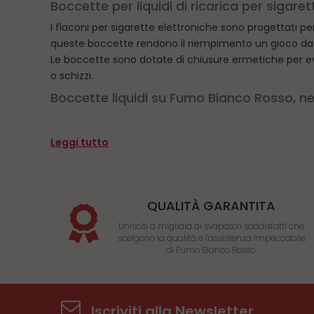
Boccette per liquidi di ricarica per sigaret
I flaconi per sigarette elettroniche sono progettati p
queste boccette rendono il riempimento un gioco da ra
Le boccette sono dotate di chiusure ermetiche per evi
o schizzi.
Boccette liquidi su Fumo Bianco Rosso, neg
Su Fumo Bianco Rosso offriamo una gamma di boccette 
Leggi tutto
Le nostre boccette sono realizzate con materiali sicuri
sagomati per adattarsi perfettamente ai serbatoi del t
Le chiusure ermetiche garantiscono che i tuoi liquidi r
tuo svapo più conveniente e senza complicazioni.
QUALITÀ GARANTITA
Unisciti a migliaia di svapatori soddisfatti che
scelgono la qualità e l'assistenza impeccabile
di Fumo Bianco Rosso.
Iscriviti alla Newsletter