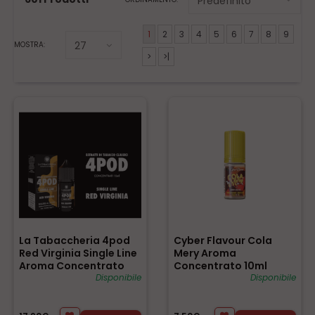
1
2
3
4
5
6
7
8
9
MOSTRA:
>
>|
La Tabaccheria 4pod
Cyber Flavour Cola
Red Virginia Single Line
Mery Aroma
Aroma Concentrato
Concentrato 10ml
0mg/ml
Disponibile
0mg/ml
Disponibile