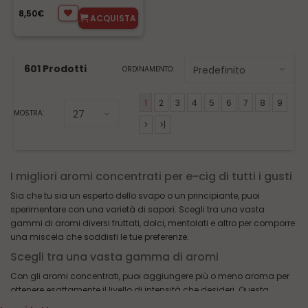
8,50€
ACQUISTA
601 Prodotti
ORDINAMENTO:
1
2
3
4
5
6
7
8
9
MOSTRA:
>
>|
I migliori aromi concentrati per e-cig di tutti i gusti
Sia che tu sia un esperto dello svapo o un principiante, puoi
sperimentare con una varietà di sapori. Scegli tra una vasta
gammi di aromi diversi fruttati, dolci, mentolati e altro per comporre
una miscela che soddisfi le tue preferenze.
Scegli tra una vasta gamma di aromi
Con gli aromi concentrati, puoi aggiungere più o meno aroma per
ottenere esattamente il livello di intensità che desideri. Questa
personalizzazione ti consente di adattare il tuo svapo in base alle