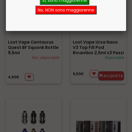
Sì, sono maggiorenne
No, NON sono maggiorenne
Lost Vape Centaurus
Lost Vape Ursa Nano
Quest BF Squonk Bottle
V3 Top Fill Pod
9,5ml
Ricambio 2,5ml x3 Pezzi
Non disponibile
Disponibile
9,50€
ACQUISTA
4,90€