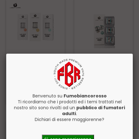
Lost Vape Testine di
Lost Vape Testine di
Ricambio Ultra Boost
Ricambio UB Pro x3
Max x3 Pezzi
pezzi
Disponibile
Disponibile
9,50€
8,90€
Benvenuto su
Fumobiancorosso
ACQUISTA
ACQUISTA
Ti ricordiamo che i prodotti ed i temi trattati nel
nostro sito sono rivolti ad un
pubblico di fumatori
adulti
.
Dichiari di essere maggiorenne?