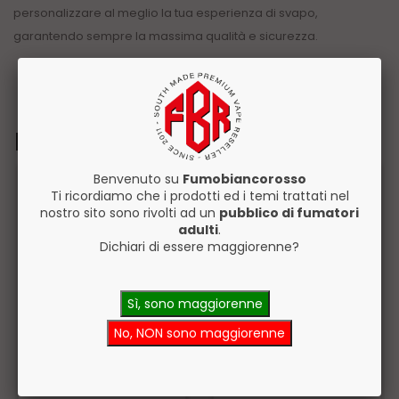
personalizzare al meglio la tua esperienza di svapo,
garantendo sempre la massima qualità e sicurezza.
Prodotti Correlati
Benvenuto su
Fumobiancorosso
Ti ricordiamo che i prodotti ed i temi trattati nel
nostro sito sono rivolti ad un
pubblico di fumatori
adulti
.
Dichiari di essere maggiorenne?
Sì, sono maggiorenne
No, NON sono maggiorenne
Vaporart Shinobi
Vaporart Tuki Tuki
Liquido Pronto 10ml
Aroma Concentrato
10ml 0mg/ml
Disponibile
Disponibile