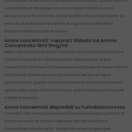
frutta esotica e un tocco rinfrescante di Koolada. Questo aroma
concentrato è ideale per chi cerca sapori fruttati con una
sensazione di freschezza, senza nicotina. Raccomandiamo un
periodo di maturazione minimo di 2 giorni per ottenere il
massimo dalla miscela di sapori.
Aromi concentrati: Vaporart Shinobi Ice Aroma
Concentrato 10ml 0mg/ml
Nella categoria degli aromi concentrati, il Vaporart Shinobi Ice
Aroma Concentrato 10ml 0mg/ml si distingue per la sua
capacità di offrire una combinazione bilanciata di sapori dolci e
rinfrescanti. Ideale per la preparazione dei tuoi e-liquid
personalizzati, questo aroma concentrato è particolarmente
apprezzato dagli utenti che amano sperimentare con miscele
fruttate e fresche.
Aromi concentrati disponibili su Fumobiancorosso
Sul nostro sito Fumobiancorosso, troverai una vasta gamma di
aromi concentrati come il Vaporart Shinobi Ice Aroma
Concentrato 10ml 0mg/ml. Scegli tra numerosi gusti per