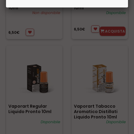
Special Liquido Pronto
Special Liquido Pronto
10ml
10ml
Non disponibile
Disponibile
6,50€
ACQUISTA
6,50€
Vaporart Regular
Vaporart Tabacco
Liquido Pronto 10ml
Aromatico Distillati
Liquido Pronto 10ml
Disponibile
Disponibile