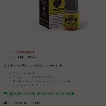
Marca:
VAPORART
Codice:
FBR-P0271
Spedito in 48H dal lunedì al venerdì
Capacità: 10ml
Composizione: PG/VG 50/50
Nicotine disponibile: 0mg, 4mg, 8mg, 14mg
Aroma: Vaniglia Custard
Spedito in 48H dal lunedì al venerdì
OPZIONI DISPONIBILI