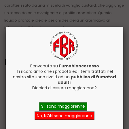
caratterizzato da una miscela di vaniglia custard, che aggiunge
un tocco dolce e avvolgente al profilo aromatico. Questo
liquido pronto è ideale per chi desidera un'alternativa al
tabacco tradizionale con una sfumatura gustosa.
Prodotti Correlati
Benvenuto su
Fumobiancorosso
Ti ricordiamo che i prodotti ed i temi trattati nel
nostro sito sono rivolti ad un
pubblico di fumatori
adulti
.
Dichiari di essere maggiorenne?
Sì, sono maggiorenne
No, NON sono maggiorenne
Vaporart Ak-47
Vaporart Jungle