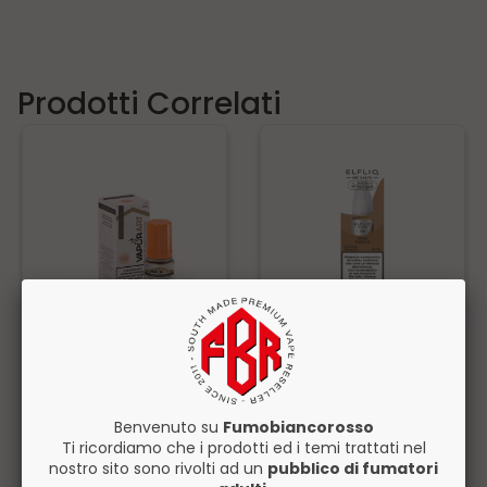
Prodotti Correlati
Vaporart Tobacco
Elfliq Cream Tobacco
Gold Liquido Pronto
Liquido Pronto 10ml Nic
10ml
Salt
Disponibile
Disponibile
Benvenuto su
Fumobiancorosso
Ti ricordiamo che i prodotti ed i temi trattati nel
6,50€
7,00€
nostro sito sono rivolti ad un
pubblico di fumatori
ACQUISTA
ACQUISTA