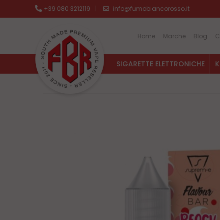
+39 080 3212119
|
info@fumobiancorosso.it
Home
Marche
Blog
C
SIGARETTE ELETTRONICHE
K