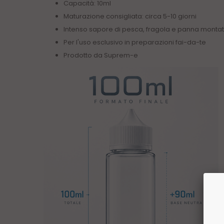
Capacità: 10ml
Maturazione consigliata: circa 5-10 giorni
Intenso sapore di pesca, fragola e panna monta
Per l'uso esclusivo in preparazioni fai-da-te
Prodotto da Suprem-e