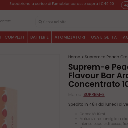
Spedizione a carico di Fumobiancorosso sopra i €49.90
ontatti
IT COMPLETI
BATTERIE
ATOMIZZATORI
USA E GETTA
AC
Home
Suprem-e Peach Cre
Suprem-e Peach Cream
Flavour Bar A
Concentrato 
Marca:
SUPREM-E
Spedito in 48H dal lunedì al v
Capacità: 10ml
Maturazione consigliata: cir
Intenso sapore di pesca, f