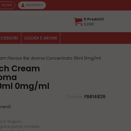
ACCEDI
REGISTRATI
0 Prodotti
0,00€
CESSORI
LIQUIDI E AROMI
am Flavour Bar Aroma Concentrato 10ml 0mg/ml
roma
10ml 0mg/ml
Codice:
FBR14826
enerdì
ca 5-10 giorni
ragola e panna montata