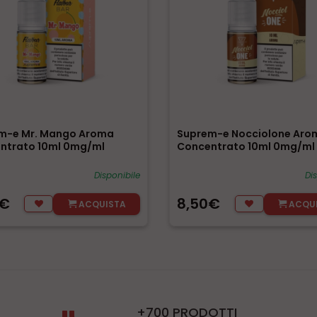
m-e Mr. Mango Aroma
Suprem-e Nocciolone Aro
ntrato 10ml 0mg/ml
Concentrato 10ml 0mg/ml
Disponibile
Di
0€
8,50€
ACQUISTA
ACQU
+700 PRODOTTI