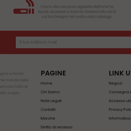
Che tu stia cercando sigarette elettroniche,
liquidi, accessori o ricambi, troverai tutto ciò di
cui hai bisogno nel nostro vasto catalogo.
PAGINE
LINK U
gna a fornire
i nel mondo delle
Home
Negozi
percorso fatto di
Chi Siamo
Consegna e
dello svapo.
Note Legali
Accesso ute
Contatti
Privacy Poli
Marche
Informativ
Diritto di recesso