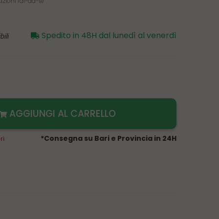
azioni fai-da-te
ili
Spedito in 48H dal lunedì al venerdì
AGGIUNGI AL CARRELLO
*Consegna su Bari e Provincia in 24H
ri