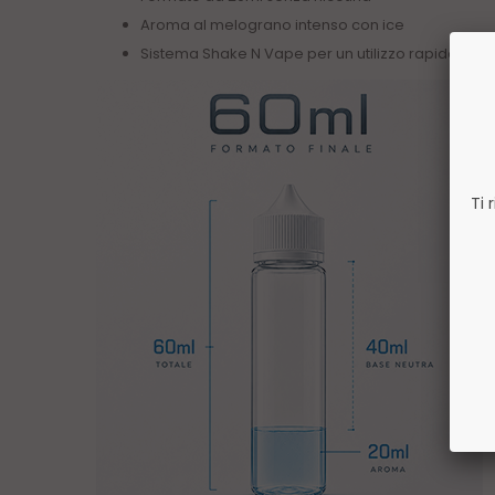
Aroma al melograno intenso con ice
Sistema Shake N Vape per un utilizzo rapido
Ti 