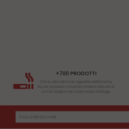
+700 PRODOTTI
Che tu stia cercando sigarette elettroniche,
liquidi, accessori o ricambi, troverai tutto ciò di
cui hai bisogno nel nostro vasto catalogo.