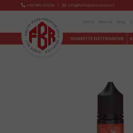
+39 080 3212119
|
info@fumobiancorosso.it
Home
Marche
Blog
C
SIGARETTE ELETTRONICHE
K