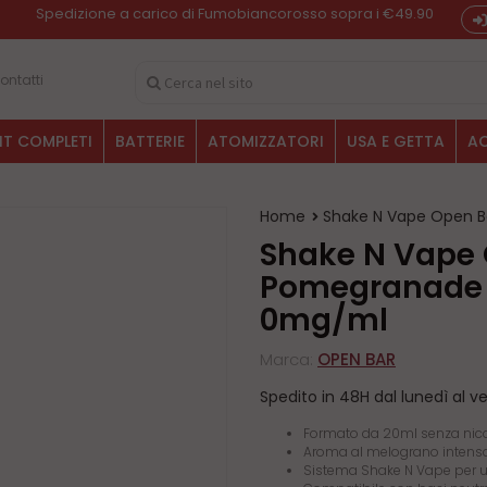
Spedizione a carico di Fumobiancorosso sopra i €49.90
ontatti
IT COMPLETI
BATTERIE
ATOMIZZATORI
USA E GETTA
AC
Home
Shake N Vape Open 
Shake N Vape Open Bar
Pomegranade 
0mg/ml
Marca:
OPEN BAR
Spedito in 48H dal lunedì al v
Formato da 20ml senza nic
Aroma al melograno intenso
Sistema Shake N Vape per un