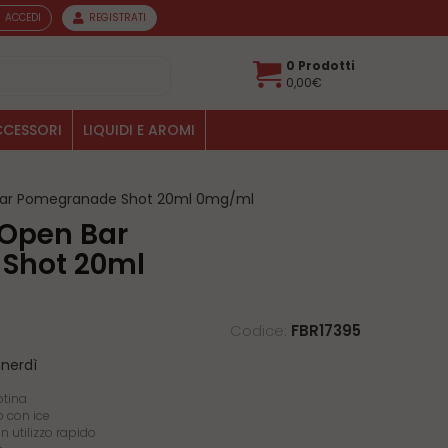
ACCEDI
REGISTRATI
0 Prodotti
0,00€
CESSORI
LIQUIDI E AROMI
Bar Pomegranade Shot 20ml 0mg/ml
Shot 20ml
Codice:
FBR17395
enerdì
otina
 con ice
 utilizzo rapido