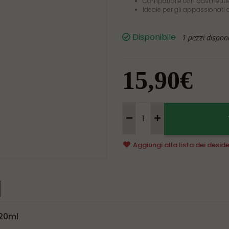
Compatibile con basi neutr
Ideale per gli appassionati di
Disponibile
1 pezzi disponib
15,90€
Aggiungi alla
lista dei deside
20ml