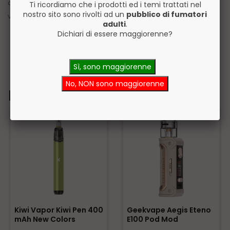
dispositivo di stile e sostanza per gli amanti del vaping che non
Ti ricordiamo che i prodotti ed i temi trattati nel
nostro sito sono rivolti ad un
pubblico di fumatori
vogliono compromessi.
adulti
.
Dichiari di essere maggiorenne?
Sì, sono maggiorenne
No, NON sono maggiorenne
Prodotti Correlati
Kiwi Vapor Kiwi Pen 400
Geekvape Aegis Eteno
mAh New Colors
E100 Pod Mod