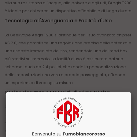
alla sua resistenza all'acqua, alla polvere e agli urti, l'Aegis T200
è ideale per chi cerca un dispositivo affidabile e di lunga durata.
Tecnologia all'Avanguardia e Facilità d'Uso
La Geekvape Aegis T200 si distingue per il suo avanzato chipset
AS 2.0, che garantisce una regolazione precisa della potenza e
una risposta immediata del tiro, rendendolo uno dei mod box
più reattivi sul mercato. La facilità d'uso è assicurata dal suo
schermo touch da 2.4 pollici, che rende la personalizzazione
delle impostazioni una vera e propria passeggiata, offrendo
un'esperienza di vaping su misura.
Design Elegante e Materiali di Prima Scelta
Oltre alle sue prestazioni tecniche di spicco, l'Aegis T200 vanta
un design elegante e robusto, con materiali di prima scelta che
ne garantiscono la durata nel tempo. La sua estetica raffinata si
combina alla perfezione con l'alta funzionalità, rendendolo un
Benvenuto su
Fumobiancorosso