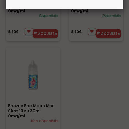
Fruizee Sea Star Aroma
Fruizee Sun Bay Aroma
Concentrato 10ml
Concentrato 10ml
0mg/ml
0mg/ml
Disponibile
Disponibile
8,90€
8,90€
ACQUISTA
ACQUISTA
Fruizee Fire Moon Mini
Shot 10 su 30ml
0mg/ml
Non disponibile