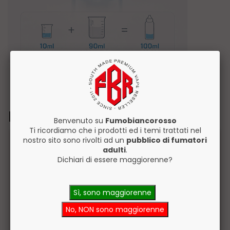
Prodotti Correlati
Benvenuto su
Fumobiancorosso
Ti ricordiamo che i prodotti ed i temi trattati nel
nostro sito sono rivolti ad un
pubblico di fumatori
adulti
.
Dichiari di essere maggiorenne?
Sì, sono maggiorenne
No, NON sono maggiorenne