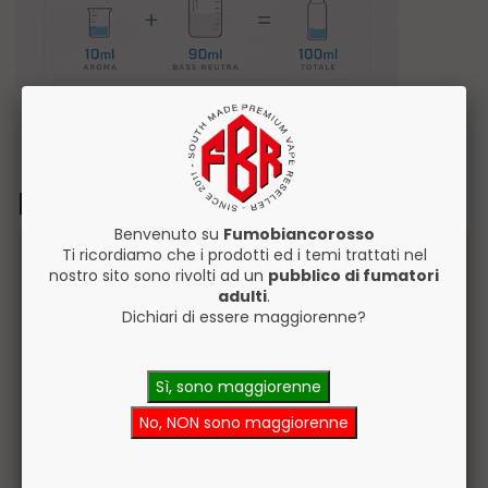
Prodotti Correlati
Benvenuto su
Fumobiancorosso
Ti ricordiamo che i prodotti ed i temi trattati nel
nostro sito sono rivolti ad un
pubblico di fumatori
adulti
.
Dichiari di essere maggiorenne?
Sì, sono maggiorenne
No, NON sono maggiorenne
Dreamods Mojito
Dreamods Strawberry
No.37 Aroma
Froothie Aroma
Concentrato 10ml
Concentrato 10ml