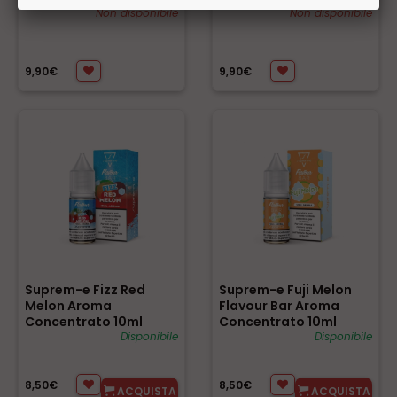
0mg/ml
Non disponibile
0mg/ml
Non disponibile
9,90€
9,90€
Suprem-e Fizz Red
Suprem-e Fuji Melon
Melon Aroma
Flavour Bar Aroma
Concentrato 10ml
Concentrato 10ml
0mg/ml
Disponibile
0mg/ml
Disponibile
8,50€
8,50€
ACQUISTA
ACQUISTA