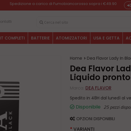
Spedizione a carico di Fumobiancorosso sopra i €49.90
ontatti
IT COMPLETI
BATTERIE
ATOMIZZATORI
USA E GETTA
AC
Home
Dea Flavor Lady In Bl
Dea Flavor Lady In Black
Liquido pronto
Marca:
DEA FLAVOR
Spedito in 48H dal lunedì al v
Disponibile
25 pezzi dispon
OPZIONI DISPONIBILI
VARIANTI