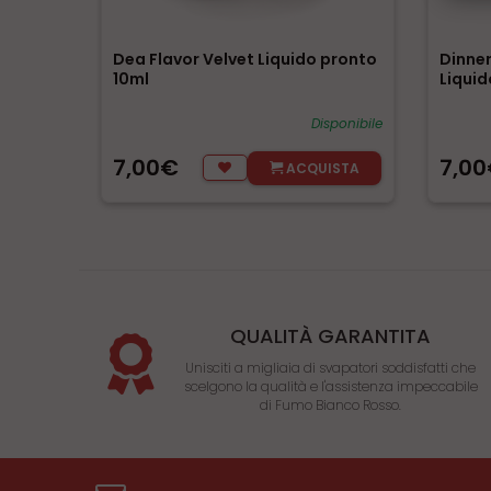
Dea Flavor Velvet Liquido pronto
Dinne
10ml
Liquid
Disponibile
7,00€
7,0
ACQUISTA
QUALITÀ GARANTITA
Unisciti a migliaia di svapatori soddisfatti che
scelgono la qualità e l'assistenza impeccabile
di Fumo Bianco Rosso.