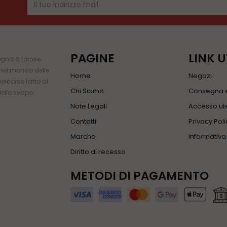
PAGINE
LINK U
gna a fornire
i nel mondo delle
Home
Negozi
percorso fatto di
Chi Siamo
Consegna e
dello svapo.
Note Legali
Accesso ute
Contatti
Privacy Poli
Marche
Informativ
Diritto di recesso
METODI DI PAGAMENTO