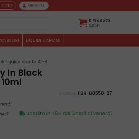
ACCEDI
REGISTRATI
0 Prodotti
0,00€
CESSORI
LIQUIDI E AROMI
ack Liquido pronto 10ml
 10ml
Codice:
FBR-B0550-27
enerdì
ibili
Spedito in 48H dal lunedì al venerdì