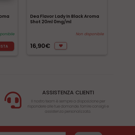
Aroma
Dea Flavor Lady In Black Aroma
Shot 20ml 0mg/ml
sponibile
Non disponibile
16,90€
ISTA
ASSISTENZA CLIENTI
Il nostro team è sempre a disposizione per
rispondere alle tue domande. fornire consigli e
assistenza personalizzata.