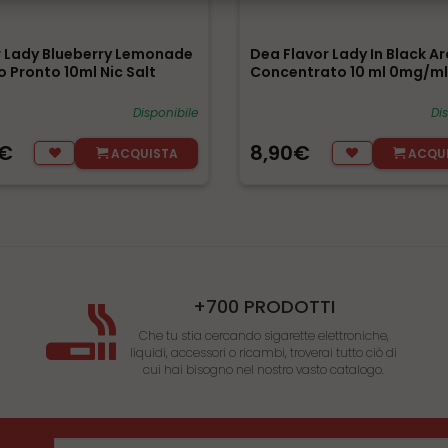
r Lady Blueberry Lemonade
Dea Flavor Lady In Black 
o Pronto 10ml Nic Salt
Concentrato 10 ml 0mg/ml
Disponibile
Di
0€
8,90€
ACQUISTA
ACQU
+700 PRODOTTI
Che tu stia cercando sigarette elettroniche,
liquidi, accessori o ricambi, troverai tutto ciò di
cui hai bisogno nel nostro vasto catalogo.