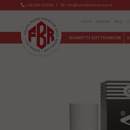
+39 080 3212119
|
info@fumobiancorosso.it
Home
Marche
Blog
C
SIGARETTE ELETTRONICHE
K