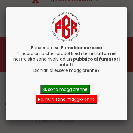
+700 PRODOTTI
ASSISTENZA CLIENTI
ISCRIVITI ALLA NEWSLETTER
Benvenuto su
Fumobiancorosso
Ti ricordiamo che i prodotti ed i temi trattati nel
ISCRIVITI
nostro sito sono rivolti ad un
pubblico di fumatori
adulti
.
Dichiari di essere maggiorenne?
Sì, sono maggiorenne
Fumo Bianco Rosso, da oltre 10 anni si impegna a
No, NON sono maggiorenne
fornire prodotti di alta qualità e servizi eccezionali nel
mondo delle sigarette elettroniche. La nostra storia è
un percorso fatto di ricerca, impegno e innovazione
nel settore dello svapo.