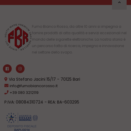
Fumo Bianco Rosso, da oltre 10 anni si impegna a
fornire prodotti di alta qualità e servizi eccezionali nel
mondo delle sigarette elettroniche. La nostra storia è
un percorso fatto di ricerca, impegno e innovazione
nel settore dello svapo.
Via Stefano Jacini 15/17 - 70125 Bari
info@fumobiancorosso.it
+39 080 3212119
P.IVA: 08084310724 - REA: BA-603295