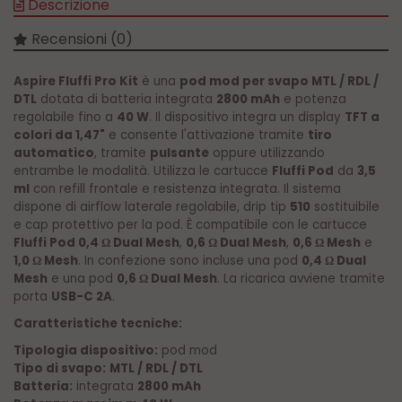
Descrizione
Recensioni (0)
Aspire Fluffi Pro Kit
è una
pod mod per svapo MTL / RDL /
DTL
dotata di batteria integrata
2800 mAh
e potenza
regolabile fino a
40 W
. Il dispositivo integra un display
TFT a
colori da 1,47"
e consente l'attivazione tramite
tiro
automatico
, tramite
pulsante
oppure utilizzando
entrambe le modalità. Utilizza le cartucce
Fluffi Pod
da
3,5
ml
con refill frontale e resistenza integrata. Il sistema
dispone di airflow laterale regolabile, drip tip
510
sostituibile
e cap protettivo per la pod. È compatibile con le cartucce
Fluffi Pod 0,4
Dual Mesh
,
0,6
Dual Mesh
,
0,6
Mesh
e
Ω
Ω
Ω
1,0
Mesh
. In confezione sono incluse una pod
0,4
Dual
Ω
Ω
Mesh
e una pod
0,6
Dual Mesh
. La ricarica avviene tramite
Ω
porta
USB-C 2A
.
Caratteristiche tecniche:
Tipologia dispositivo:
pod mod
Tipo di svapo:
MTL / RDL / DTL
Batteria:
integrata
2800 mAh