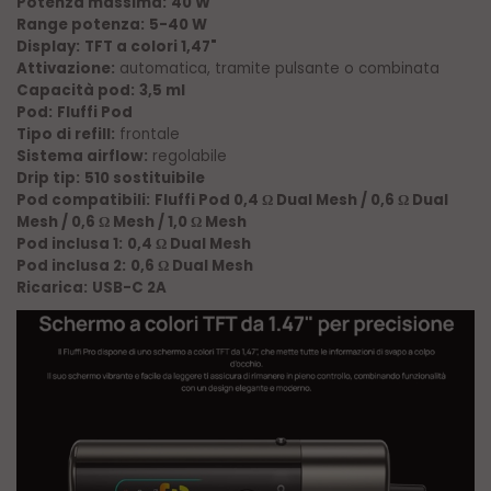
Potenza massima:
40 W
Range potenza:
5-40 W
Display:
TFT a colori 1,47"
Attivazione:
automatica, tramite pulsante o combinata
Capacità pod:
3,5 ml
Pod:
Fluffi Pod
Tipo di refill:
frontale
Sistema airflow:
regolabile
Drip tip:
510 sostituibile
Pod compatibili:
Fluffi Pod 0,4
Dual Mesh / 0,6
Dual
Ω
Ω
Mesh / 0,6
Mesh / 1,0
Mesh
Ω
Ω
Pod inclusa 1:
0,4
Dual Mesh
Ω
Pod inclusa 2:
0,6
Dual Mesh
Ω
Ricarica:
USB-C 2A