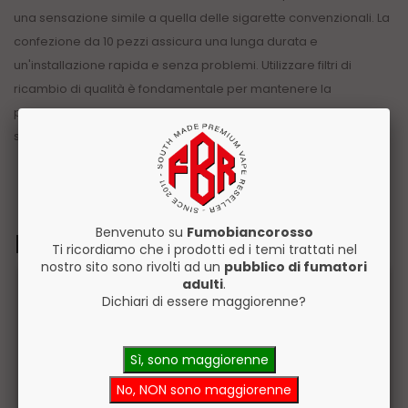
una sensazione simile a quella delle sigarette convenzionali. La
confezione da 10 pezzi assicura una lunga durata e
un'installazione rapida e senza problemi. Utilizzare filtri di
ricambio di qualità è fondamentale per mantenere la
performance ottimale del dispositivo e garantire una
soddisfacente esperienza di svapo. ```
Benvenuto su
Fumobiancorosso
Prodotti Correlati
Ti ricordiamo che i prodotti ed i temi trattati nel
nostro sito sono rivolti ad un
pubblico di fumatori
adulti
.
Dichiari di essere maggiorenne?
Sì, sono maggiorenne
No, NON sono maggiorenne