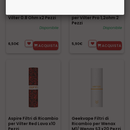
Aspire Pod Ricambio
Aspire Pod di Ricambio
Vilter 0.8 Ohm x2 Pezzi
per Vilter Pro 1,2ohm 2
Pezzi
Disponibile
Disponibile
6,50€
5,90€
ACQUISTA
ACQUISTA
Aspire Filtri di Ricambio
Geekvape Filtri di
per Vilter Red Lava x10
Ricambio per Wenax
Pezzi
M1/ Wenax S3 x20 Pezzi